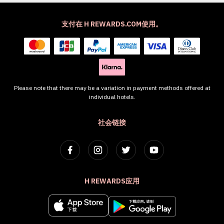
支付在 H REWARDS.COM使用。
Please note that there may be a variation in payment methods offered at
individual hotels.
社会链接
H REWARDS应用