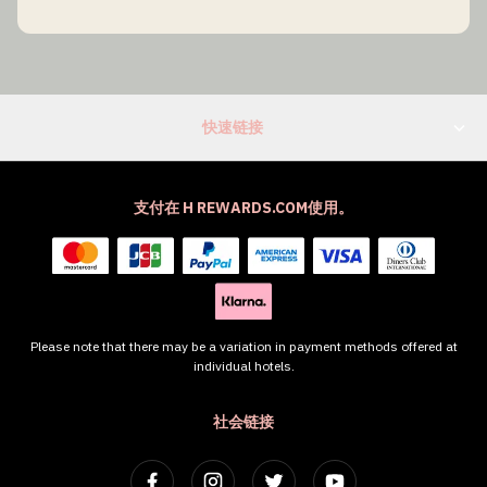
快速链接
支付在 H REWARDS.COM使用。
Please note that there may be a variation in payment methods offered at
individual hotels.
社会链接