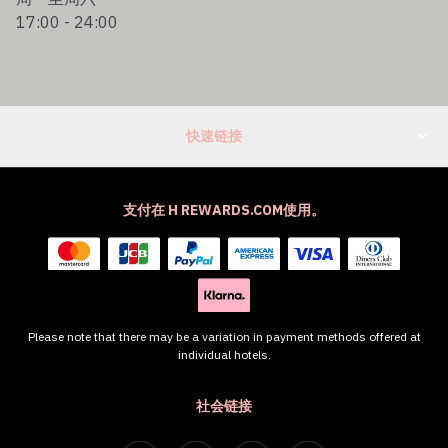
17:00 - 24:00
快速链接
支付在 H REWARDS.COM使用。
Please note that there may be a variation in payment methods offered at
individual hotels.
社会链接