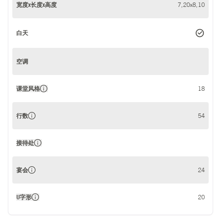
宽度x长度x高度
7,20x8,10
白天
空调
课堂风格
18
行数
54
接待处
宴会
24
U字形
20