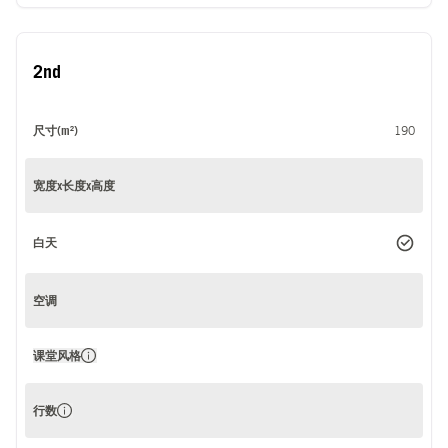
2nd
尺寸(m²)
190
宽度x长度x高度
白天
空调
课堂风格
行数