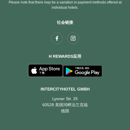
Please note that there may be a variation in payment methods offered at
individual hotels.
社会链接
H REWARDS应用
INTERCITYHOTEL GMBH
Lyoner Str. 25
60528 美因河畔法兰克福
德国