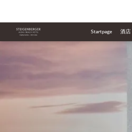
Startpage
酒店
幻灯片1 of1