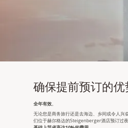
确保提前预订的优势!
确保提前预订的优
在您抵达前5天，可确保灵活价格的10%。
全年有效
。
无论您是商务旅行还是去海边、乡间或令人兴
们位于赫尔格达的Steigenberger酒店预订过
基础上节省高达10%的费用
。