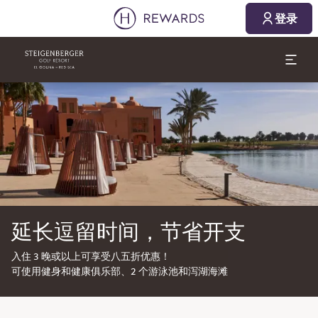
登录
幻灯片1 of1
延长逗留时间，节省开支
入住 3 晚或以上可享受八五折优惠！
可使用健身和健康俱乐部、2 个游泳池和泻湖海滩