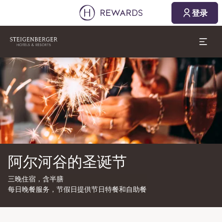
登录
幻灯片1 of1
阿尔河谷的圣诞节
三晚住宿，含半膳
每日晚餐服务，节假日提供节日特餐和自助餐