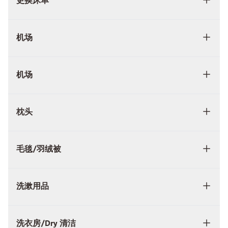
更换床单
机场
机场
枕头
毛毯/羽绒被
洗漱用品
洗衣房/Dry 清洁