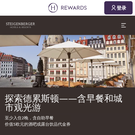
登录
幻灯片1 of1
探索德累斯顿——含早餐和城
市观光游
至少入住2晚，含自助早餐
价值5欧元的酒吧或露台饮品代金券