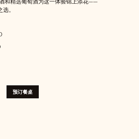
尾酒和精选葡萄酒为这一体验锦上添花——
之选。
0
0
预订餐桌