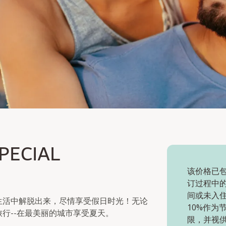
CIAL
PECIAL
该价格已包
订过程中
间或未入
生活中解脱出来，尽情享受假日时光！无论
10%作为
行--在最美丽的城市享受夏天。
限，并视