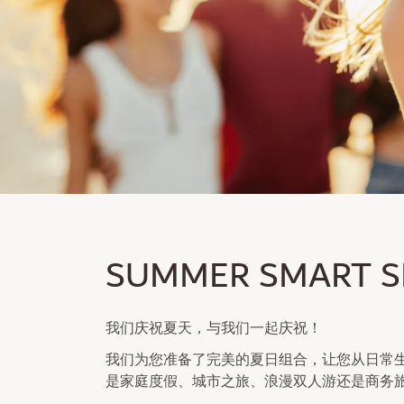
SUMMER SMART SPE
SUMMER SMART S
成为会员可享受高达 30% 的折扣
过夜住宿不含/incl.
我们庆祝夏天，与我们一起庆祝！
我们为您准备了完美的夏日组合，让您从日常
是家庭度假、城市之旅、浪漫双人游还是商务旅