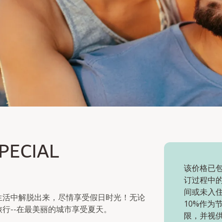
CIAL
PECIAL
该价格已包
订过程中
间或未入
生活中解脱出来，尽情享受假日时光！无论
10%作为
行--在最美丽的城市享受夏天。
限，并视