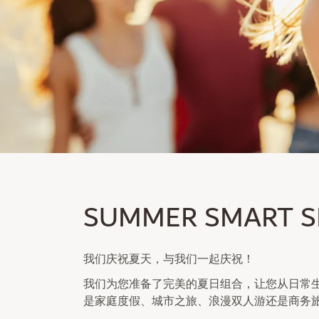
SUMMER SMART SPE
SUMMER SMART S
成为会员可享受高达 30% 的折扣
过夜住宿不含/incl.
我们庆祝夏天，与我们一起庆祝！
我们为您准备了完美的夏日组合，让您从日常
是家庭度假、城市之旅、浪漫双人游还是商务旅