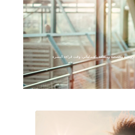
 بريد إلكتروني ترويجية مخصصة ومتعلقة باهتماماتي: وقت قراءة النشرة