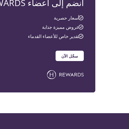
انضم إلى أعضاء H REWARDS
أسعار حصرية
عروض مميزة جذابة
تقدير خاص للأعضاء القدماء
سجّل الآن