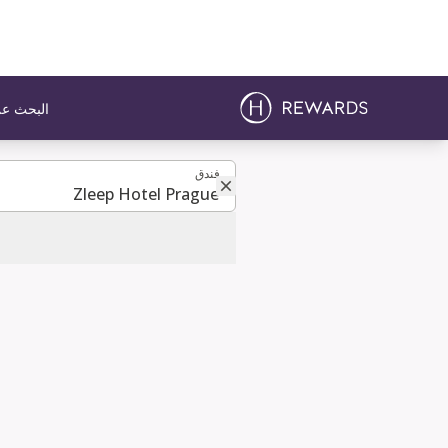
البحث عن
فندق
فندق