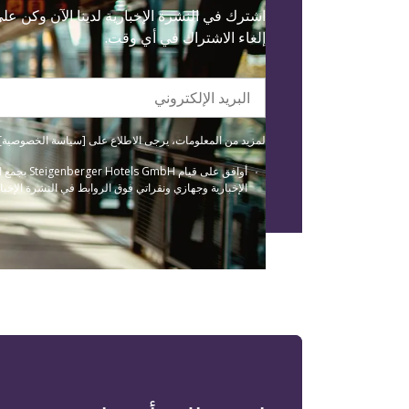
اشترك في النشرة الإخبارية لدينا الآن وكن ع
إلغاء الاشتراك في أي وقت.
البريد الإلكتروني
لمزيد من المعلومات، يرجى الاطلاع على [سياسة الخصوصية] لدينا(/data-protection
أوافق عل
الإخبارية وجهازي ونقراتي فوق الروابط في النشرة الإخبار