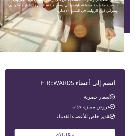
ترويجية مخصصة ومتعلقة باهتماماتي: وقت قراءة النشرة الإخبارية وجهازي
ونقراتي فوق الروابط في النشرة الإخبارية.
انضم إلى أعضاء H REWARDS
أسعار حصرية
عروض مميزة جذابة
تقدير خاص للأعضاء القدماء
سجّل الآن