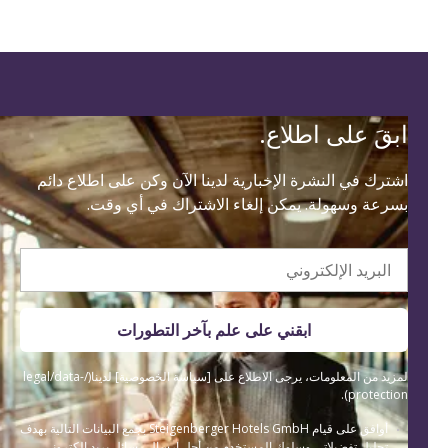
ابقَ على اطلاع.
اشترك في النشرة الإخبارية لدينا الآن وكن على اطلاع دائم
بسرعة وسهولة. يمكن إلغاء الاشتراك في أي وقت.
البريد الإلكتروني
ابقني على علم بآخر التطورات
لمزيد من المعلومات، يرجى الاطلاع على [سياسة الخصوصية] لدينا(/legal/data-
protection).
أوافق على قيام Steigenberger Hotels GmbH بجمع البيانات التالية بهدف
تحليل تفضيلاتي وسلوك المستخدم من أجل إرسال رسائل بريد إلكتروني