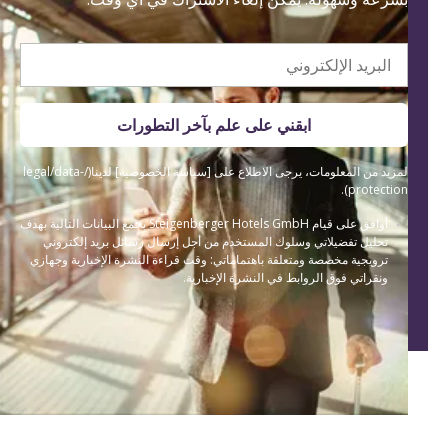
البريد الإلكتروني
ابقني على علم بآخر التطورات
لمزيد من المعلومات، يرجى الاطلاع على [سياسة الخصوصية] لدينا(/legal/data-
protection).
أوافق على قيام Steigenberger Hotels GmbH بجمع البيانات التالية بهدف
تحليل تفضيلاتي وسلوك المستخدم من أجل إرسال رسائل بريد إلكتروني
ترويجية مخصصة ومتعلقة باهتماماتي: وقت قراءة النشرة الإخبارية وجهازي
ونقراتي فوق الروابط في النشرة الإخبارية.