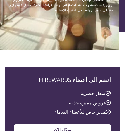
ترويجية مخصصة ومتعلقة باهتماماتي: وقت قراءة النشرة الإخبارية وجهازي
ونقراتي فوق الروابط في النشرة الإخبارية.
انضم إلى أعضاء H REWARDS
أسعار حصرية
عروض مميزة جذابة
تقدير خاص للأعضاء القدماء
سجّل الآن