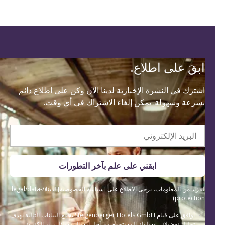
ابقَ على اطلاع.
اشترك في النشرة الإخبارية لدينا الآن وكن على اطلاع دائم
بسرعة وسهولة. يمكن إلغاء الاشتراك في أي وقت.
البريد الإلكتروني
ابقني على علم بآخر التطورات
لمزيد من المعلومات، يرجى الاطلاع على [سياسة الخصوصية] لدينا(/legal/data-
protection).
أوافق على قيام Steigenberger Hotels GmbH بجمع البيانات التالية بهدف
تحليل تفضيلاتي وسلوك المستخدم من أجل إرسال رسائل بريد إلكتروني