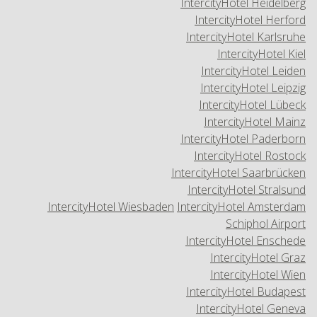
IntercityHotel Heidelberg
IntercityHotel Herford
IntercityHotel Karlsruhe
IntercityHotel Kiel
IntercityHotel Leiden
IntercityHotel Leipzig
IntercityHotel Lübeck
IntercityHotel Mainz
IntercityHotel Paderborn
IntercityHotel Rostock
IntercityHotel Saarbrücken
IntercityHotel Stralsund
IntercityHotel Wiesbaden
IntercityHotel Amsterdam
Schiphol Airport
IntercityHotel Enschede
IntercityHotel Graz
IntercityHotel Wien
IntercityHotel Budapest
IntercityHotel Geneva