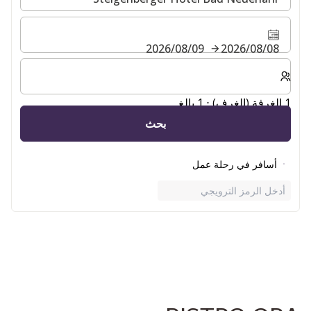
08‏/08‏/2026
09‏/08‏/2026
حدد عدد الغرف والضيوف لإقامتك
1 الغرفة (الغرف) ⋅ 1 بالغ
بحث
أسافر في رحلة عمل
أدخل الرمز الترويجي