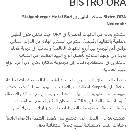
BISTRO ORA
Bistro ORA – ملاذ الطهي في Steigenberger Hotel Bad
Neuenahr
استمتع بعالم من النكهات العصرية في ORA حيث تلتقي فنون الطهي
الإبداعية بالتقاليد الإقليمية. استوحى البسترو إلهامه من التراث السلتي
لوادي أهر، ليجمع بين أروع النكهات العالمية والمحلية في تجربة طعام
فريدة من نوعها. استمتع بأفضل أنواع النبيذ المقدمة من الشباب
المبتكرين في المنطقة، بالإضافة إلى مجموعة مختارة بعناية من أجود أنواع
النبيذ العالمية.
يمنحك الجو الدافئ للبراسيري والحديقة الشمسية الفسيحة ذات الإطلالة
الخلابة على Kurpark لحظات من الاسترخاء والهدوء. سواء كنت تستمتع
بقهوة ما بعد الظهيرة على مهل أو عشاء غير رسمي مع العائلة والأصدقاء
أو وجبة عمل راقية، فإن ORA هو المكان المثالي لجميع المناسبات.
ويكمل الخدمة المميزة هذه التجربة ليجعل من زيارتك ذكرى لا تُنسى.
اكتشف ORA – المكان الذي تجتمع فيه الأطباق الشهية والأجواء الرائعة
وخيارات النبيذ الاستثنائية لصنع تجربة استثنائية بحق.