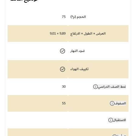
الحجم (م²)
75
العرض × الطول × الارتفاع
9,89 × 9,01
ضوء النهار
تكييف الهواء
نمط الصف الدراسي
30
الصفوف
55
الاستقبال