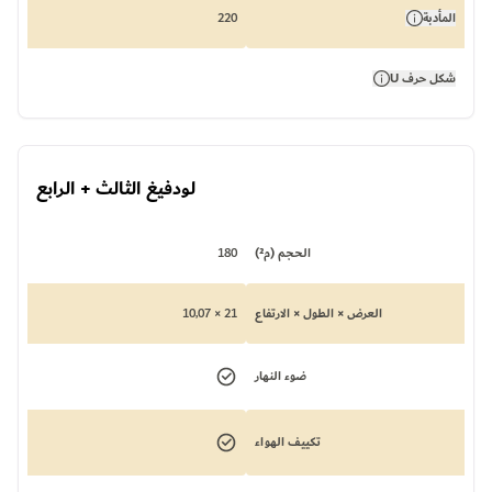
المأدبة
220
شكل حرف U
لودفيغ الثالث + الرابع
الحجم (م²)
180
العرض × الطول × الارتفاع
21 × 10,07
ضوء النهار
تكييف الهواء