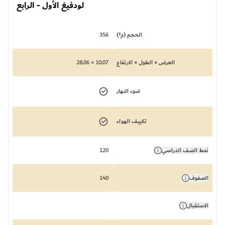
لودفيغ الأول - الرابع
الحجم (م²)
356
العرض × الطول × الارتفاع
10,07 × 28,06
ضوء النهار
تكييف الهواء
نمط الصف الدراسي
120
الصفوف
140
الاستقبال