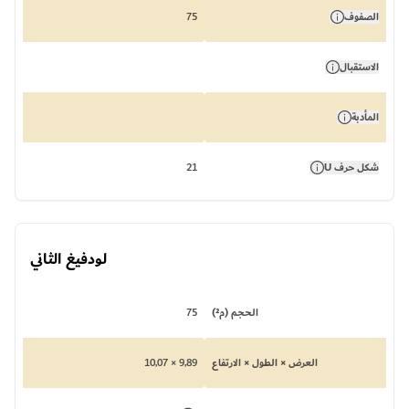
الصفوف
75
الاستقبال
المأدبة
شكل حرف U
21
لودفيغ الثاني
الحجم (م²)
75
العرض × الطول × الارتفاع
9,89 × 10,07