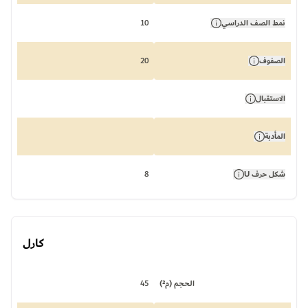
نمط الصف الدراسي
10
الصفوف
20
الاستقبال
المأدبة
شكل حرف U
8
كارل
الحجم (م²)
45