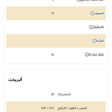
الصفوف
75
الاستقبال
المأدبة
شكل حرف U
24
ألبريخت
الحجم (م²)
30
العرض × الطول × الارتفاع
5,17 × 5,87