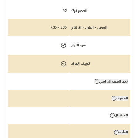
الحجم (م²)
45
العرض × الطول × الارتفاع
5,35 × 7,35
ضوء النهار
تكييف الهواء
نمط الصف الدراسي
الصفوف
الاستقبال
المأدبة