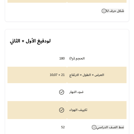
شكل حرف U
لودفيغ الأول + الثاني
الحجم (م²)
180
العرض × الطول × الارتفاع
21 × 10,07
ضوء النهار
تكييف الهواء
نمط الصف الدراسي
52