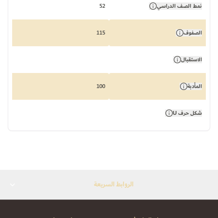
نمط الصف الدراسي
52
الصفوف
115
الاستقبال
المأدبة
100
شكل حرف U
الروابط السريعة