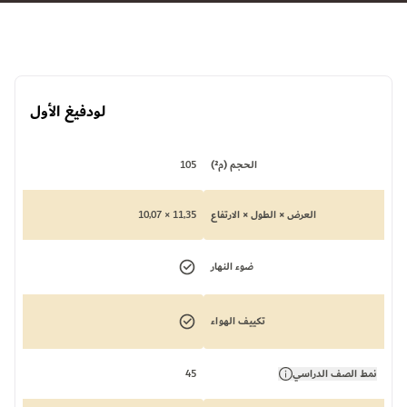
لودفيغ الأول
الحجم (م²)
105
العرض × الطول × الارتفاع
11,35 × 10,07
ضوء النهار
تكييف الهواء
نمط الصف الدراسي
45