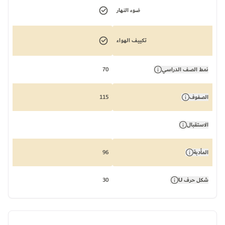
ضوء النهار
تكييف الهواء
نمط الصف الدراسي
70
الصفوف
115
الاستقبال
المأدبة
96
شكل حرف U
30