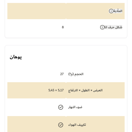
المأدبة
شكل حرف U
8
يوهان
الحجم (م²)
27
العرض × الطول × الارتفاع
5,17 × 5,45
ضوء النهار
تكييف الهواء