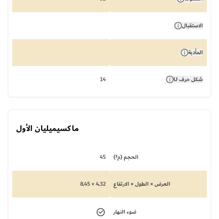
الاستقبال
المأدبة
شكل حرف U
14
ماكسيميليان الأول
الحجم (م²)
45
العرض × الطول × الارتفاع
4,32 × 8,45
ضوء النهار