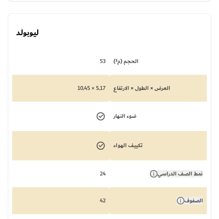
ليوبولد
الحجم (م²)
53
العرض × الطول × الارتفاع
5,17 × 10,45
ضوء النهار
تكييف الهواء
نمط الصف الدراسي
24
الصفوف
42