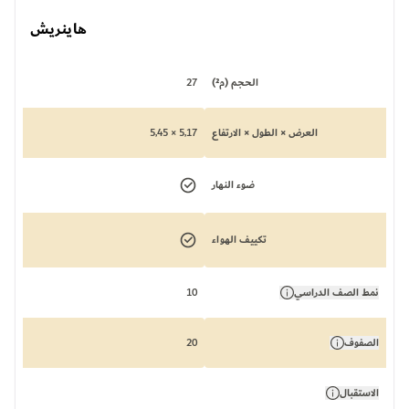
هاينريش
الحجم (م²)
27
العرض × الطول × الارتفاع
5,17 × 5,45
ضوء النهار
تكييف الهواء
نمط الصف الدراسي
10
الصفوف
20
الاستقبال