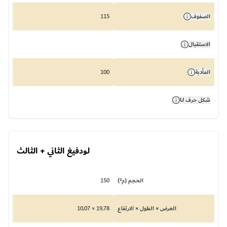
الصفوف
115
الاستقبال
المأدبة
100
شكل حرف U
لودفيغ الثاني + الثالث
الحجم (م²)
150
العرض × الطول × الارتفاع
19,78 × 10,07