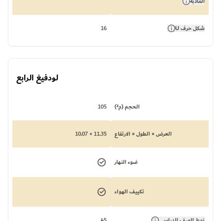
المأدبة
شكل حرف U
16
لودفيغ الرابع
الحجم (م²)
105
العرض × الطول × الارتفاع
11,35 × 10,07
ضوء النهار
تكييف الهواء
نمط الصف الدراسي
45