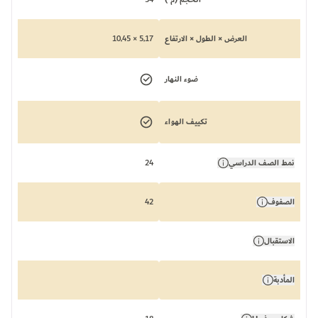
العرض × الطول × الارتفاع
5,17 × 10,45
ضوء النهار
تكييف الهواء
نمط الصف الدراسي
24
الصفوف
42
الاستقبال
المأدبة