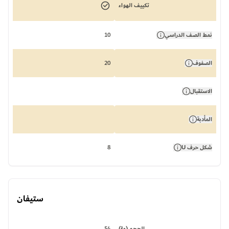
تكييف الهواء
نمط الصف الدراسي
10
الصفوف
20
الاستقبال
المأدبة
شكل حرف U
8
ستيفان
الحجم (م²)
54