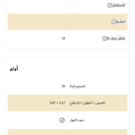
الاستقبال
المأدبة
شكل حرف U
18
أوتو
الحجم (م²)
30
العرض × الطول × الارتفاع
5,17 × 5,87
ضوء النهار