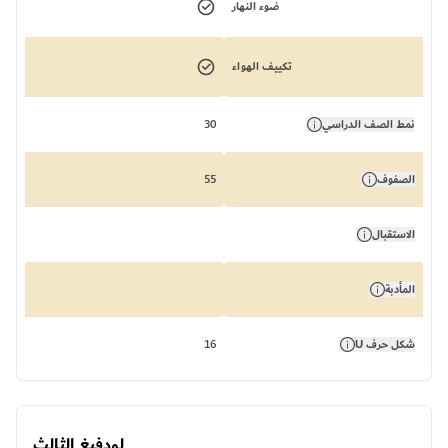
ضوء النهار
تكييف الهواء
نمط الصف الدراسي
30
الصفوف
55
الاستقبال
المأدبة
شكل حرف U
16
لودفيغ الثالث