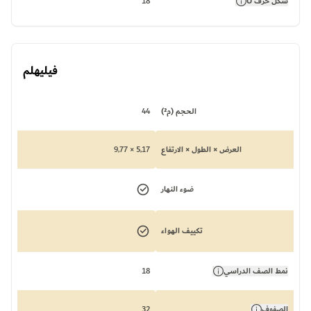
شكل حرف U
18
فيليهلم
الحجم (م²)
44
العرض × الطول × الارتفاع
5,17 × 9,77
ضوء النهار
تكييف الهواء
نمط الصف الدراسي
18
الصفوف
32