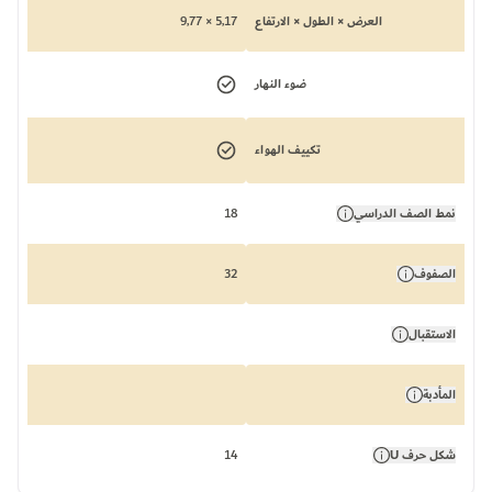
العرض × الطول × الارتفاع
5,17 × 9,77
ضوء النهار
تكييف الهواء
نمط الصف الدراسي
18
الصفوف
32
الاستقبال
المأدبة
شكل حرف U
14