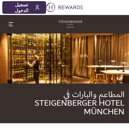
07‏/08‏/2026
08‏/08‏/2026
تسجيل
1 الغرفة (الغرف) ⋅ 1 بالغ
الدخول
لشريحة 1 من 1
المطاعم والبارات في
STEIGENBERGER HOTEL
MÜNCHEN