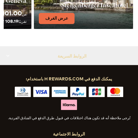
tel Geneva
Steigenberger Inselhotel
101.00 CHF
من
عرض الغرف
108.19 EUR
تقريبًا
الروابط السريعة
يمكنك الدفع في H REWARDS.COM باستخدام:
تُرجى ملاحظة أنه قد تكون هناك اختلافات في قبول طرق الدفع في الفنادق الفردية.
الروابط الاجتماعية