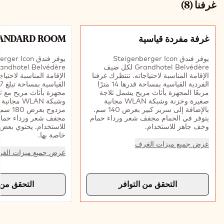
غرفنا
(
8
)
الشريحة 1 من 8
غرفة مفردة قياسية
ANDARD ROOM
يوفر فندق Steigenberger Icon
يوفر فندق  Icon
Grandhotel Belvédère لكل ضيف
الإقامة المناسبة لاحتياجاته. تنتظرك غرفنا
الإقامة المناسبة لاحتياج
الفردية القياسية بمساحة قدرها 14 مترًا
مربعًا المجهزة بأثاث مريح يشمل ثلاجة
مجهزة بأثاث مريح مع ث
صغيرة وخزنة وشبكة WLAN مجانية
وشبكة WLAN 
بالإضافة إلى سرير كبير بعرض 140 سم.
مزدوج ب
يتوفر في الحمام مجفف شعر ورداء حمام
مجفف شعر ورداء حما
وخف جاهز للاستخدام.
للاستخدام. يحتوي بع
خاصة بها.
عرض جميع ميزات الغرف
عرض جميع ميزات الغ
التحقق من التوافر
التحقق من 