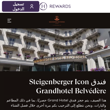
08‏/08‏/2026
09‏/08‏/2026
تسجيل
1 الغرفة (الغرف) ⋅ 1 بالغ
الدخول
لشريحة 1 من 1
فندق Steigenberger Icon
Grandhotel Belvédère
هذا الصيف، يتم حجز فندق Grand Hotel حصريًا، بما في ذلك المطاعم
والبارات. ونحن نتطلع إلى الترحيب بكم مرة أخرى خلال فصل الشتاء