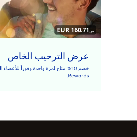
160.71 EUR
من
عرض الترحيب الخاص
Rewards.