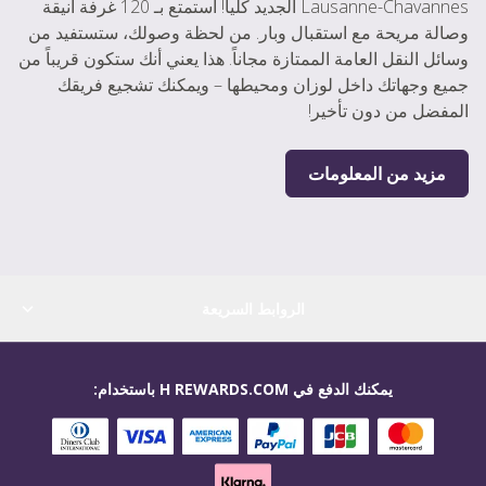
Lausanne-Chavannes الجديد كلياً! استمتع بـ 120 غرفة أنيقة
وصالة مريحة مع استقبال وبار. من لحظة وصولك، ستستفيد من
وسائل النقل العامة الممتازة مجاناً. هذا يعني أنك ستكون قريباً من
جميع وجهاتك داخل لوزان ومحيطها – ويمكنك تشجيع فريقك
المفضل من دون تأخير!
مزيد من المعلومات
الروابط السريعة
يمكنك الدفع في H REWARDS.COM باستخدام: