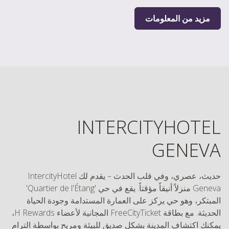
مزيد من المعلومات
INTERCITYHOTEL
GENEVA
حديث، عصري، وفي قلب الحدث – يقدم لك IntercityHotel
Geneva منزلاً أنيقاً مؤقتاً. يقع في حي 'Quartier de l'Étang'
المبتكر، وهو حي يركز على العمارة المستدامة وجودة الحياة
الحديثة. مع بطاقة FreeCityTicket المجانية لأعضاء H Rewards،
يمكنك اكتشاف المدينة بشكل صديق للبيئة ومريح بواسطة الترام