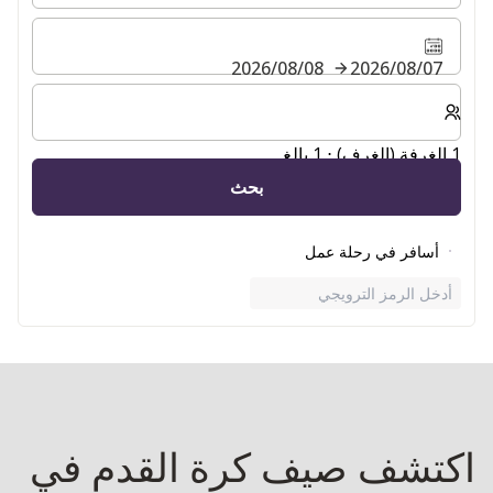
07‏/08‏/2026
08‏/08‏/2026
حدد عدد الغرف والضيوف لإقامتك
1 الغرفة (الغرف) ⋅ 1 بالغ
بحث
أسافر في رحلة عمل
أدخل الرمز الترويجي
اكتشف صيف كرة القدم في