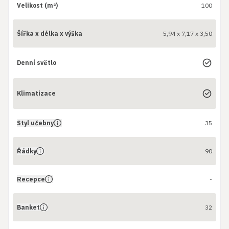
Velikost (m²)
100
Šířka x délka x výška
5,94 x 7,17 x 3,50
Denní světlo
Klimatizace
Styl učebny
35
Řádky
90
Recepce
-
Banket
32