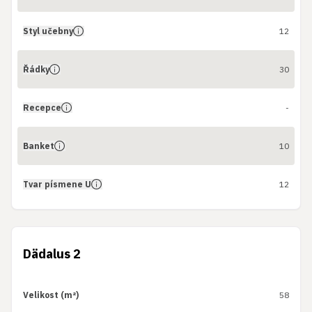
Styl učebny
12
Řádky
30
Recepce
-
Banket
10
Tvar písmene U
12
Dädalus 2
Velikost (m²)
58