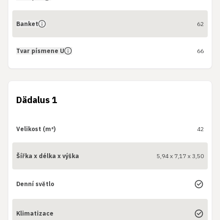
Banket
62
Tvar písmene U
66
Dädalus 1
Velikost (m²)
42
Šířka x délka x výška
5,94 x 7,17 x 3,50
Denní světlo
Klimatizace