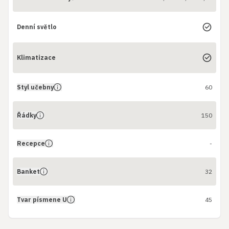
Denní světlo
Klimatizace
Styl učebny
60
Řádky
150
Recepce
-
Banket
32
Tvar písmene U
45