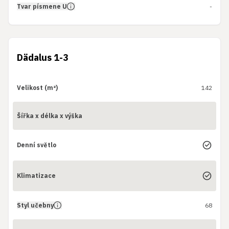
Tvar písmene U
-
Dädalus 1-3
Velikost (m²)
142
Šířka x délka x výška
Denní světlo
Klimatizace
Styl učebny
68