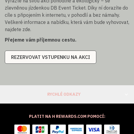
Vyrazte na svou akci pohodlně a ekologicky – se
zlevněnou jízdenkou DB Event Ticket. Díky ní dorazíte do
cíle s připojením k internetu, v pohodlí a bez námahy.
Veškeré informace a nabídku, která vám bude vyhovovat,
najdete zde.
Přejeme vám příjemnou cestu.
REZERVOVAT VSTUPENKU NA AKCI
RYCHLÉ ODKAZY
PLATIT NA H REWARDS.COM POMOCÍ: