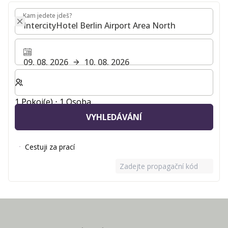
Kam jedete jdeš?
Kam jedete jdeš?
09. 08. 2026
10. 08. 2026
Zvolte počet pokojů a hostů pro svůj pobyt
1 Pokoj(e) ⋅ 1 Osoba
VYHLEDÁVÁNÍ
Cestuji za prací
Zadejte propagační kód