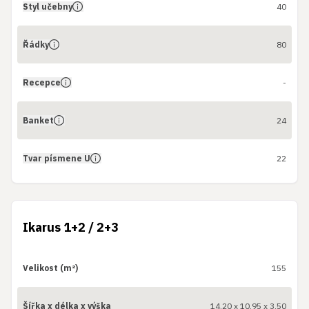
Styl učebny
40
Řádky
80
Recepce
-
Banket
24
Tvar písmene U
22
Ikarus 1+2 / 2+3
Velikost (m²)
155
Šířka x délka x výška
14,20 x 10,95 x 3,50