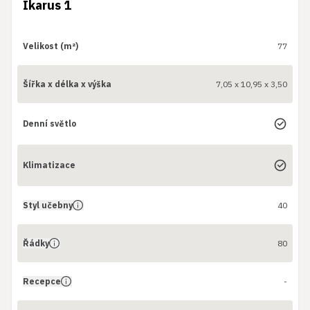
Ikarus 1
Velikost (m²)
77
Šířka x délka x výška
7,05 x 10,95 x 3,50
Denní světlo
Klimatizace
Styl učebny
40
Řádky
80
Recepce
-