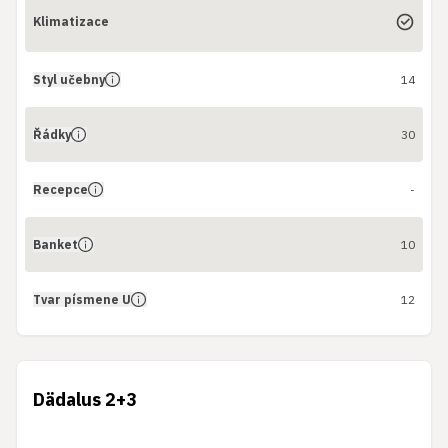
Klimatizace
Styl učebny
14
Řádky
30
Recepce
-
Banket
10
Tvar písmene U
12
Dädalus 2+3