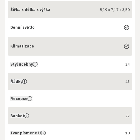
Šířka x délka x výška
8,19 x 7,17 x 3,50
Denní světlo
Klimatizace
Styl učebny
24
Řádky
45
Recepce
-
Banket
22
Tvar písmene U
18