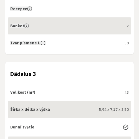
Recepce
-
Banket
32
Tvar písmene U
30
Dädalus 3
Velikost (m²)
43
Šířka x délka x výška
5,94 x 7,17 x 3,50
Denní světlo