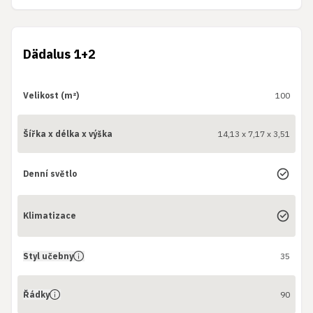
Dädalus 1+2
Velikost (m²)
100
Šířka x délka x výška
14,13 x 7,17 x 3,51
Denní světlo
Klimatizace
Styl učebny
35
Řádky
90