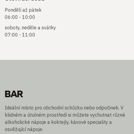
Pondělí až pátek
06:00 - 10:00
soboty, neděle a svátky
07:00 - 11:00
BAR
Ideální místo pro obchodní schůzku nebo odpočinek. V
klidném a útulném prostředí si můžete vychutnat různé
alkoholické nápoje a koktejly, kávové speciality a
osvěžující nápoje.