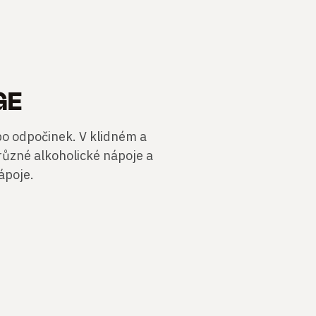
GE
o odpočinek. V klidném a
různé alkoholické nápoje a
nápoje.