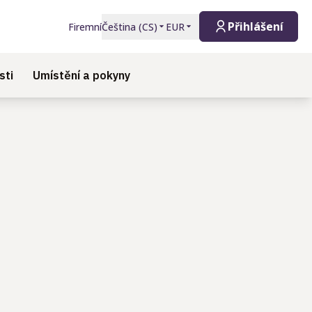
Přihlášení
Firemní
Čeština
(
CS
)
EUR
sti
Umístění a pokyny