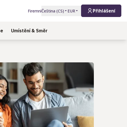
Přihlášení
Firemní
Čeština
(
CS
)
EUR
ce
Umístění & Směr