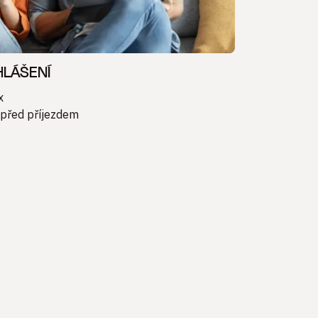
HLÁŠENÍ
x
 před příjezdem