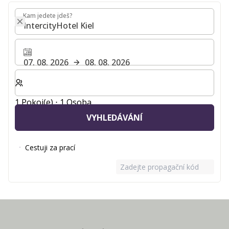
Kam jedete jdeš?
Kam jedete jdeš?
07. 08. 2026
08. 08. 2026
Zvolte počet pokojů a hostů pro svůj pobyt
1 Pokoj(e) ⋅ 1 Osoba
VYHLEDÁVÁNÍ
Cestuji za prací
Zadejte propagační kód