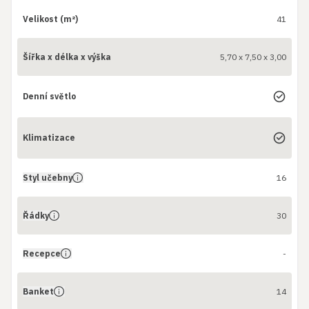
Velikost (m²)
41
Šířka x délka x výška
5,70 x 7,50 x 3,00
Denní světlo
Klimatizace
Styl učebny
16
Řádky
30
Recepce
-
Banket
14