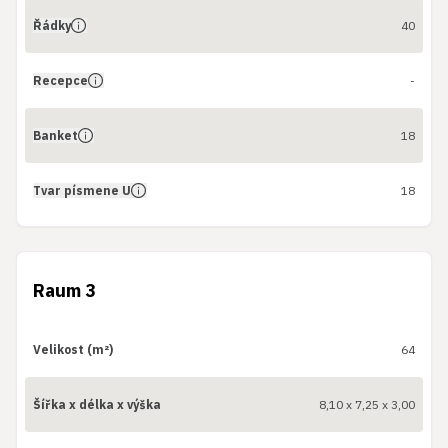
Řádky
40
Recepce
-
Banket
18
Tvar písmene U
18
Raum 3
Velikost (m²)
64
Šířka x délka x výška
8,10 x 7,25 x 3,00