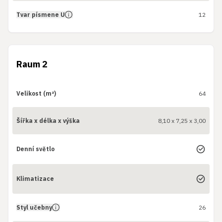
Tvar písmene U
12
Raum 2
Velikost (m²)
64
Šířka x délka x výška
8,10 x 7,25 x 3,00
Denní světlo
Klimatizace
Styl učebny
26