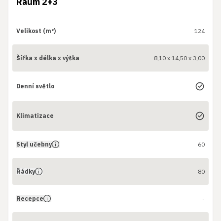
Raum 2+3
Velikost (m²)
124
Šířka x délka x výška
8,10 x 14,50 x 3,00
Denní světlo
Klimatizace
Styl učebny
60
Řádky
80
Recepce
-