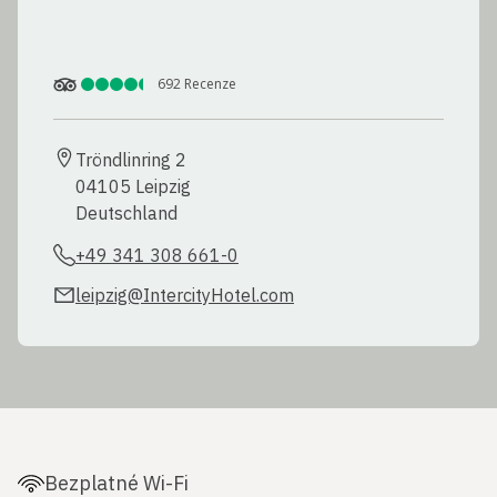
692
Recenze
Tröndlinring 2

04105 Leipzig

Deutschland
+49 341 308 661-0
leipzig@IntercityHotel.com
Bezplatné Wi-Fi