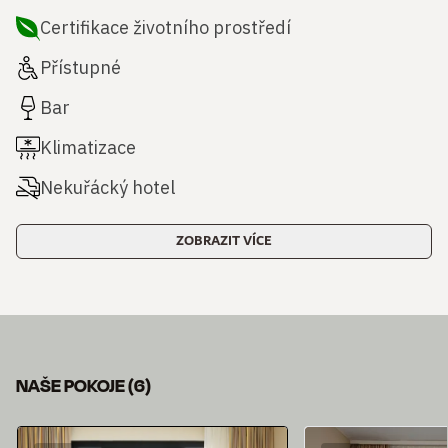
Certifikace životního prostředí
Přístupné
Bar
Klimatizace
Nekuřácký hotel
ZOBRAZIT VÍCE
NAŠE POKOJE
(
6
)
Sklíčko 1 z 6