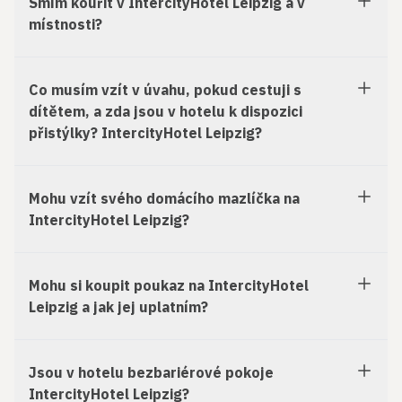
Smím kouřit v IntercityHotel Leipzig a v
místnosti?
Co musím vzít v úvahu, pokud cestuji s
dítětem, a zda jsou v hotelu k dispozici
přistýlky? IntercityHotel Leipzig?
Mohu vzít svého domácího mazlíčka na
IntercityHotel Leipzig?
Mohu si koupit poukaz na IntercityHotel
Leipzig a jak jej uplatním?
Jsou v hotelu bezbariérové pokoje
IntercityHotel Leipzig?