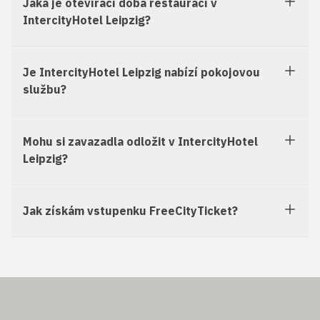
Jaká je otevírací doba restaurací v
IntercityHotel Leipzig?
Je IntercityHotel Leipzig nabízí pokojovou
službu?
Mohu si zavazadla odložit v IntercityHotel
Leipzig?
Jak získám vstupenku FreeCityTicket?