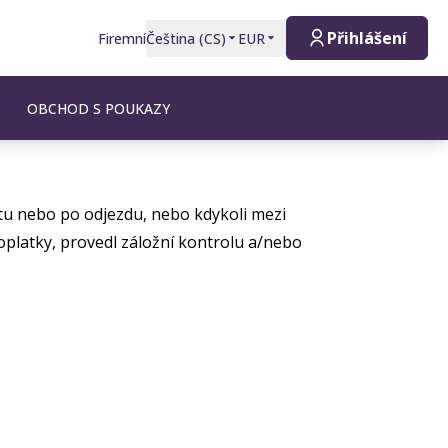
Přihlášení
Firemní
Čeština
(
CS
)
EUR
OBCHOD S POUKAZY
u nebo po odjezdu, nebo kdykoli mezi
poplatky, provedl záložní kontrolu a/nebo