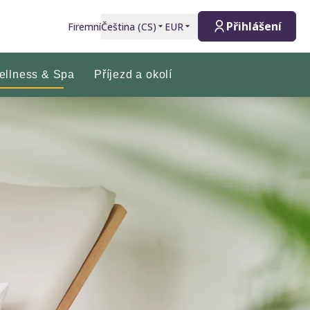
Přihlášení
Firemní
Čeština
(
CS
)
EUR
ellness & Spa
Příjezd a okolí