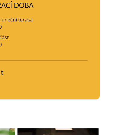
RACÍ DOBA
sluneční terasa
0
část
0
t