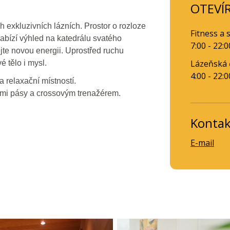
OTEVÍ
 exkluzivních lázních. Prostor o rozloze
Fitness a 
abízí výhled na katedrálu svatého
7:00 - 22:0
jte novou energii. Uprostřed ruchu
Lázeňská 
 tělo i mysl.
4:00 - 22:0
a relaxační místností.
ými pásy a crossovým trenažérem.
Kontak
E-mail