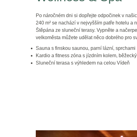
Po náročném dni si dopřejte odpočinek v našich
240 m² se nachází v nejvyšším patře hotelu a n
Štěpána ze sluneční terasy. Vypněte a načerpe
velkoměsta můžete udělat něco dobrého pro své
Sauna s finskou saunou, parní lázní, sprchami 
Kardio a fitness zóna s jízdním kolem, běžeck
Sluneční terasa s výhledem na celou Vídeň