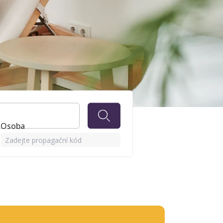
1 Osoba
Zadejte propagační kód