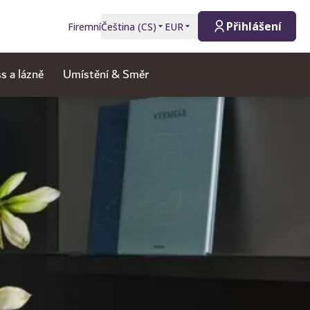
Přihlášení
Firemní
Čeština
(
CS
)
EUR
s a lázně
Umístění & Směr