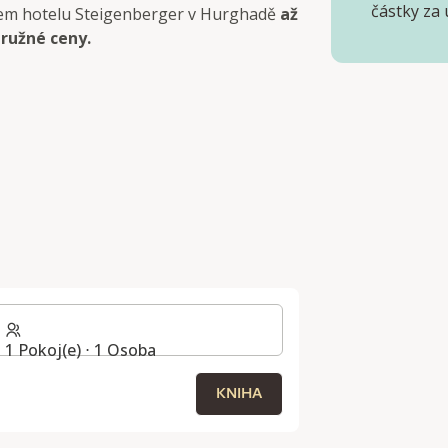
částky za 
našem hotelu Steigenberger v Hurghadě
až
pružné ceny.
1 Pokoj(e) ⋅ 1 Osoba
KNIHA