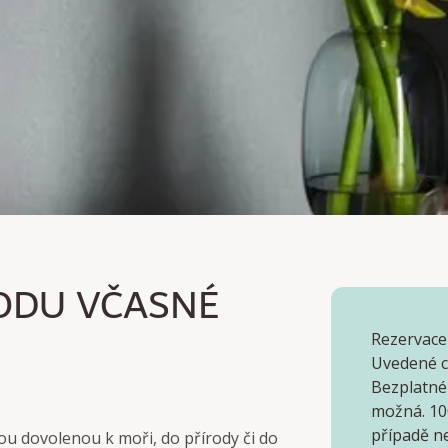
DU VČASNÉ REZERVACE!
HODU VČASNÉ
před příjezdem.
Rezervace
Uvedené ce
Bezplatné
možná. 10
případě n
ou dovolenou k moři, do přírody či do