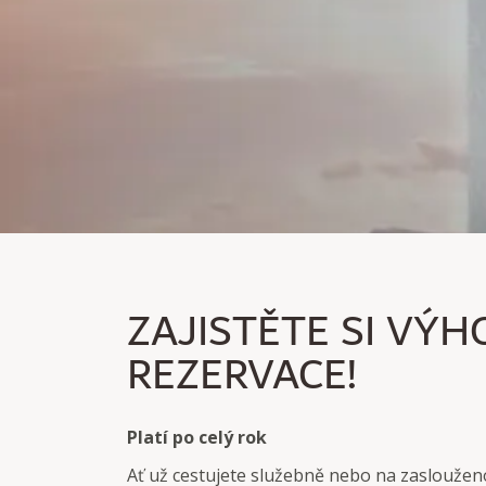
ZAJISTĚTE SI VÝHO
ZAJISTĚTE SI VÝ
Zajistěte si slevu až 10 % z flexibilní ceny do 5 dnů 
REZERVACE!
Platí po celý rok
Ať už cestujete služebně nebo na zasloužen