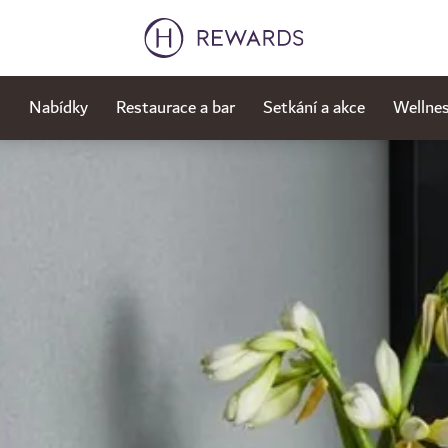
l
Nabídky
Restaurace a bar
Setkání a akce
Wellnes