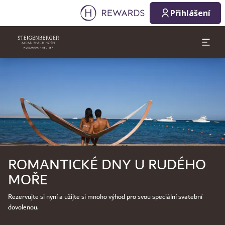
Přihlášení
Sklíčko 1 z 1
ROMANTICKÉ DNY U RUDÉHO
MOŘE
Rezervujte si nyní a užijte si mnoho výhod pro svou speciální svatební
dovolenou.