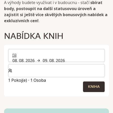
A výhody budete využívat i v budoucnu - stačí
sbírat
body, postoupit na další statusovou úroveň a
zajistit si ještě více skvělých bonusových nabídek a
exkluzivních cen!
.
NABÍDKA KNIH
08. 08. 2026
09. 08. 2026
Zvolte počet pokojů a hostů pro svůj pobyt
1 Pokoj(e) ⋅ 1 Osoba
KNIHA