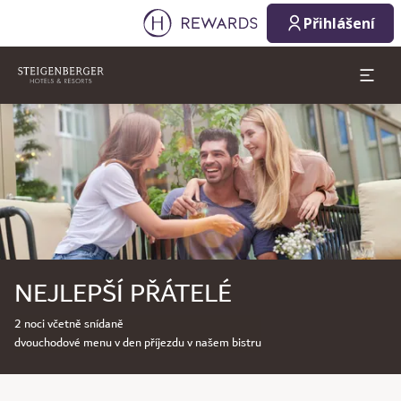
Přihlášení
Sklíčko 1 z 1
NEJLEPŠÍ PŘÁTELÉ
2 noci včetně snídaně
dvouchodové menu v den příjezdu v našem bistru