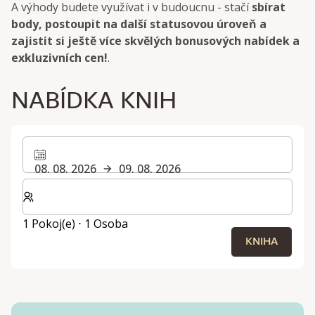
A výhody budete využívat i v budoucnu - stačí
sbírat
body, postoupit na další statusovou úroveň a
zajistit si ještě více skvělých bonusových nabídek a
exkluzivních cen!
.
NABÍDKA KNIH
08. 08. 2026
09. 08. 2026
Zvolte počet pokojů a hostů pro svůj pobyt
1 Pokoj(e) ⋅ 1 Osoba
KNIHA