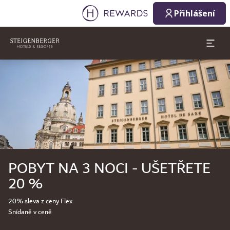
Přihlášení
Sklíčko 1 z 1
POBYT NA 3 NOCI - UŠETŘETE
20 %
20% sleva z ceny Flex
Snídaně v ceně