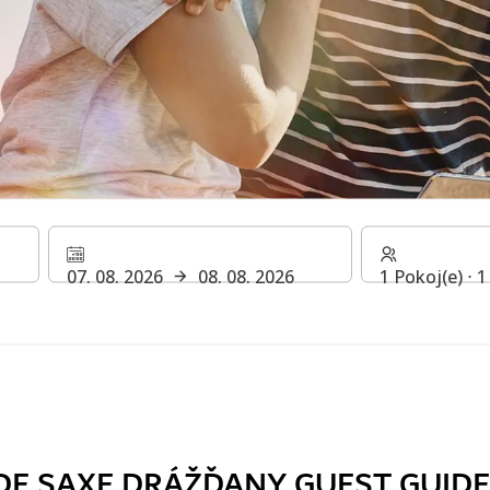
EL DE SAXE DRÁŽĎANY 
07. 08. 2026
08. 08. 2026
1 Pokoj(e) ⋅ 
rmací o pobytu v některém z našich hotelů. H Rewards hotely.
DE SAXE DRÁŽĎANY GUEST GUIDE