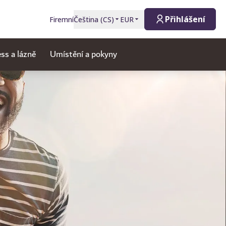
Přihlášení
Firemní
Čeština
(
CS
)
EUR
ss a lázně
Umístění a pokyny