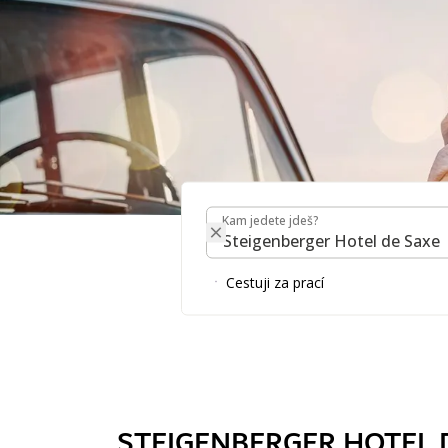
Kam jedete jdeš?
STEIGENBERGER HOT
Kam jedete jdeš?
GUIDE
Cestuji za prací
Na našich stránkách Guest Guide najdete mnoho info
STEIGENBERGER HOTEL 