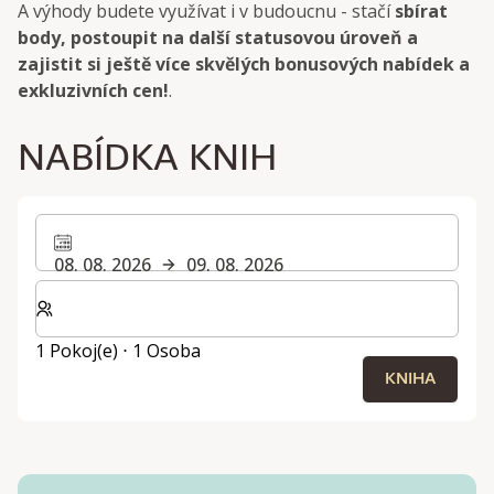
A výhody budete využívat i v budoucnu - stačí
sbírat
body, postoupit na další statusovou úroveň a
zajistit si ještě více skvělých bonusových nabídek a
exkluzivních cen!
.
NABÍDKA KNIH
08. 08. 2026
09. 08. 2026
Zvolte počet pokojů a hostů pro svůj pobyt
1 Pokoj(e) ⋅ 1 Osoba
KNIHA