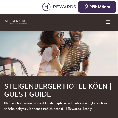
Přihlášení
Sklíčko 1 z 1
STEIGENBERGER HOTEL KÖLN |
GUEST GUIDE
Na našich stránkách Guest Guide najdete řadu informací týkajících se
vašeho pobytu v jednom z našich hotelů. H Rewards Hotely.