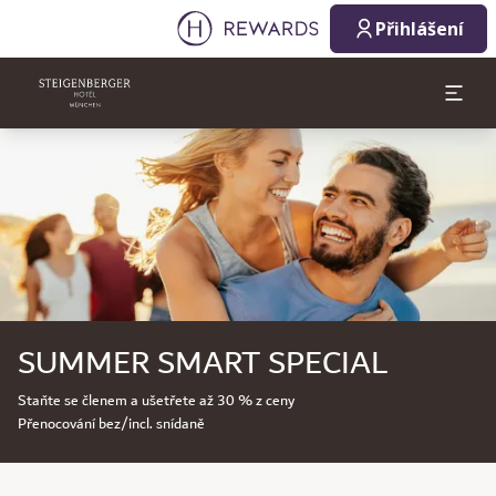
Přihlášení
Sklíčko 1 z 1
SUMMER SMART SPECIAL
Staňte se členem a ušetřete až 30 % z ceny
Přenocování bez/incl. snídaně