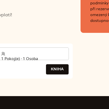
podmínky 
při rezerv
omezený k
platí!
dostupnos
1 Pokoj(e) ⋅ 1 Osoba
KNIHA