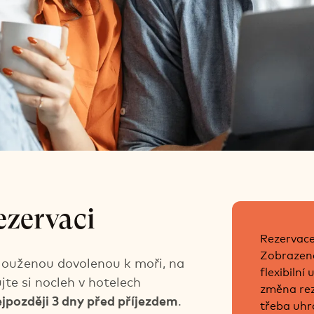
né přihlášení
ezervaci
Rezervace
m
Zobrazené
slouženou dovolenou k moři, na
flexibilní
jte si nocleh v hotelech
změna rez
jpozději 3 dny před příjezdem
.
třeba uhr