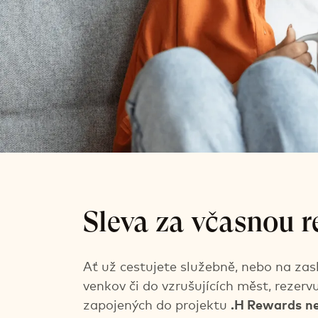
Cena za včas
Sleva za včasnou r
Ušetřete až 20 % z ceny Flex
Možnost rezervace až 3 dny před příjezde
Ať už cestujete služebně, nebo na za
venkov či do vzrušujících měst, rezervu
zapojených do projektu
.H Rewards
ne