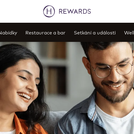
Nabídky
Restaurace a bar
Setkání a události
Well