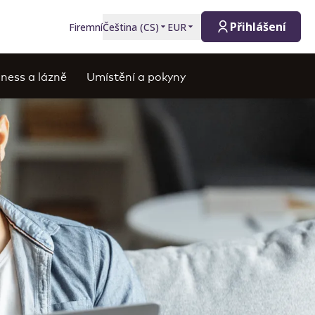
Přihlášení
Firemní
Čeština
(
CS
)
EUR
ness a lázně
Umístění a pokyny