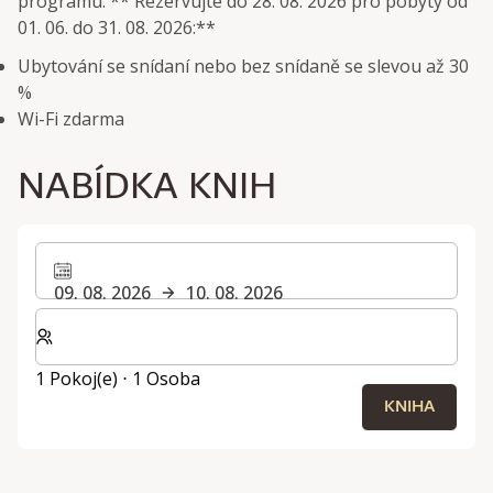
programu. ** Rezervujte do 28. 08. 2026 pro pobyty od
01. 06. do 31. 08. 2026:**
Ubytování se snídaní nebo bez snídaně se slevou až 30
%
Wi-Fi zdarma
NABÍDKA KNIH
09. 08. 2026
10. 08. 2026
Zvolte počet pokojů a hostů pro svůj pobyt
1 Pokoj(e) ⋅ 1 Osoba
KNIHA