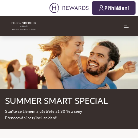
Přihlášení
Sklíčko 1 z 1
SUMMER SMART SPECIAL
Staňte se členem a ušetřete až 30 % z ceny
Přenocování bez/incl. snídaně