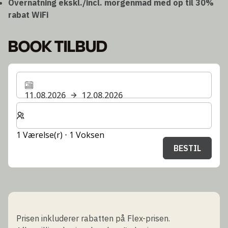
Overnatning ekskl./incl. morgenmad med op til 30%
rabat
WiFi
BOOK TILBUD
11.08.2026
12.08.2026
Vælg antal værelser og gæster til dit ophold
1 Værelse(r) ⋅ 1 Voksen
BESTIL
Prisen inkluderer rabatten på Flex-prisen.