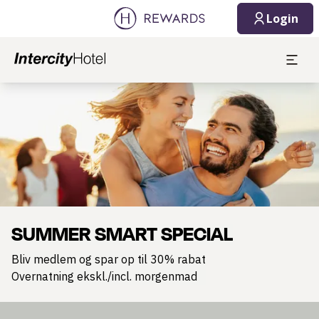
Login
Slide 1 af 1
SUMMER SMART SPECIAL
Bliv medlem og spar op til 30% rabat
Overnatning ekskl./incl. morgenmad