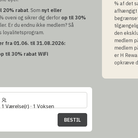
% af det s
il 20% rabat
. Som
nyt eller
afhængigt 
% oveni og sikrer dig derfor
op til 30%
begrænset 
ler. Er du endnu ikke medlem? Så
tilgængeli
s loyalitetsprogram.
den ekskl
medlem på 
r fra 01.06. til 31.08.2026:
medlem på 
p til 30% rabat
WiFi
er H Rewar
opkræve d
1 Værelse(r) ⋅ 1 Voksen
BESTIL