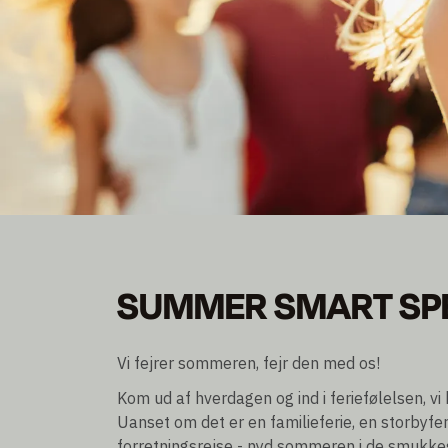
SUMMER SMART SP
SUMMER SMART SP
Bliv medlem og spar op til 30% rabat
Overnatning ekskl./incl. morgenmad
Vi fejrer sommeren, fejr den med os!
Kom ud af hverdagen og ind i feriefølelsen, vi
Uanset om det er en familieferie, en storbyferi
forretningsrejse - nyd sommeren i de smukkes