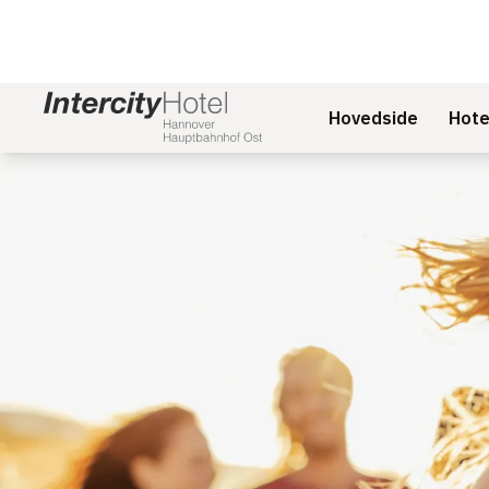
Hovedside
Hote
Slide 1 af 1