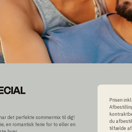
ECIAL
ECIAL
Prisen ink
Afbestilli
kontraktbe
 har det perfekte sommermix til dig!
du afbestil
e, en romantisk ferie for to eller en
tilfælde a
te byer.