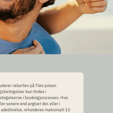
luderer rabatten på Flex-prisen.
ngsbetingelser kan findes i
tingelserne i bookingprocessen. Hvis
ler senere end angivet der, eller i
f udeblivelse, refunderes maksimalt 10