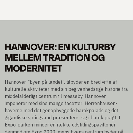
HANNOVER: EN KULTURBY
MELLEM TRADITION OG
MODERNITET
Hannover, "byen på landet", tilbyder en bred vifte af
kulturelle aktiviteter med sin begivenhedsrige historie fra
middelalderligt centrum til messeby. Hannover
imponerer med sine mange facetter: Herrenhausen-
haverne med det genopbyggede barokpalads og det
gigantiske springvand præsenterer sig i barok pragt. I
Expo-parken minder en række udstillingspavilloner
derimod om Expo 2000, mens byens centrum byder på