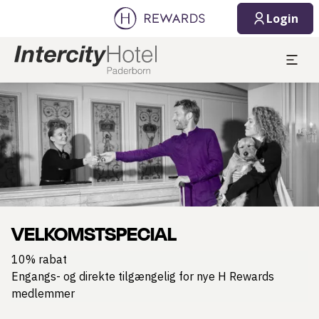
Login
Slide 1 af 1
VELKOMSTSPECIAL
10% rabat
Engangs- og direkte tilgængelig for nye H Rewards
medlemmer