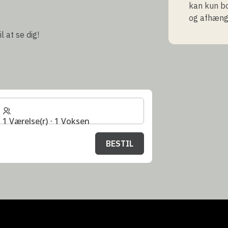
kan kun b
og afhænge
l at se dig!
1 Værelse(r) ⋅ 1 Voksen
BESTIL