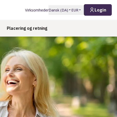
Login
Virksomheder
Dansk
(
DA
)
EUR
Placering og retning