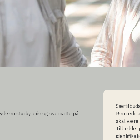
gt af ledige pladser
Særtilbuds
nyde en storbyferie og overnatte på
Bemærk, at
skal være 
Tilbuddet 
identifika