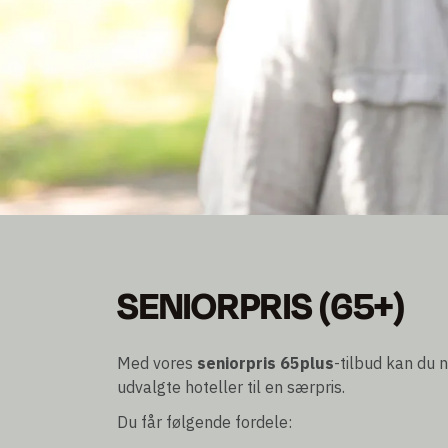
SENIORPRIS (65+)
SENIORPRIS (65+)
Særpris for alle personer på 65 år og derover
Tilgængeligt året rundt efter anmodning og afhængi
Med vores
seniorpris 65plus
-tilbud kan du 
udvalgte hoteller til en særpris.
Du får følgende fordele: