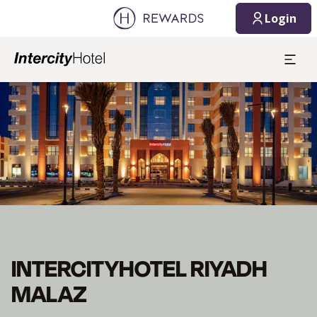
Login
Slide 1 af 1
INTERCITYHOTEL RIYADH
MALAZ